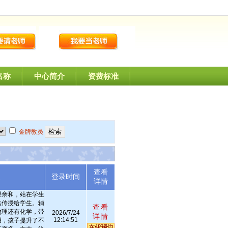
名称
中心简介
资费标准
金牌教员
查看
述
登录时间
详情
课亲和，站在学生
法传授给学生。辅
查看
物理还有化学，带
2026/7/24
详情
12:14:51
用，孩子提升了不