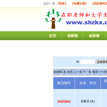
您好！请
【登录】
【免费注册】
【找回密码
首页
请家教
做家教
ID
当前第
1
页
首页
上一页
下一页
尾页
>>>共
教员编号
姓名、性别
2005962
张教员.(女)