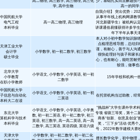
高二物理, 高三数学, 高三物理, 高三化
少，基础扎实而且解题技
学, 高中生物
高一的同学..
自我介绍】 突出优势：202
中国民航大学
从事半年线上机构网课教
电气工程
高一高二物理, 高三物理
河北新疆学生）被机构认
本科毕业
讲课通俗易懂获得许多学生好评
年下半年从事天津本
本人对小初中数学知识脉
点梳理思维导图，总结归
天津工业大学
谨，有耐心，善于与人沟
会计学
小学数学, 初一初二数学, 初三数学
很快处理好与孩子和家长
硕士毕业
心，也有耐心，能吃苦耐
较强，做事也有
北华大学
小学语文, 小学数学, 小学英语, 初一初
小学教育
15年学校和机构一
二数学
在职小学教师
中国民航大学
小学语文, 小学数学, 小学英语, 初一初
子信息与自动化
在托管机构当过助教，经
二英语
本科大二在读
“挑战杯”大学生课外学术
小学语文, 小学数学, 小学英语, 小学奥
东北大学
专项 省级三等奖，第十二
数, 初一初二英语, 初一初二数学, 初三
算机科学与技术
商务“创新、创意及创业”
英语, 初三数学, 高一高二英语, 高一高
本科毕业
奖，“三下乡”活动 优秀
二数学, 高三英语, 英语四级, 英语六级
号，2022年数学建模大赛校
天津大学
小学数学, 初一初二数学, 初一初二化
擅长数学化学，初中物理