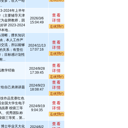
巧变多，在大一给
.
3-2024年上半年
查看
学（主要辅导天津
2026/3/6
详情
定为金牌教师，因
15:04:49
 2023-2024
地...
络清晰，擅长知识
纳，本人工作严
查看
通交流，所以能够
2024/11/13
详情
17:07:16
的关系；有责任
劳；目标感计划性
...
查看
2024/9/28
线教学经验
详情
17:39:45
查看
2024/9/23
常给自己弟弟讲题
详情
18:08:47
科技作品竞赛红色
查看
届全国大学生电子
2024/9/19
详情
挑战赛 校级三等
9:04:35
个人、优秀团队称
级三等奖，第...
查看
，博士毕业天大化
2024/6/2