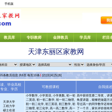
】
手机版
教员库
专职教师
金牌教员
学员库
栏目
天津东丽区家教网
55
条教员信息 共
6
页 每页
10
条
1
[2]
[3]
[4]
[5]
[6]
就读、毕业高校
可教授课程
自我描
专业、学历
小学数学, 小学英语, 小学奥数, 初一初
高中获得竞赛二等奖，讲
二英语, 初一初二数学, 初一初二物理,
角度讲题，能够把做题方
天津大学
初一初二化学, 初三英语, 初三数学, 初
导过高一的同学数学还有
工程力学
三物理, 初三化学, 高一高二数学, 高一
了一个月，家长评价很有
硕士在读