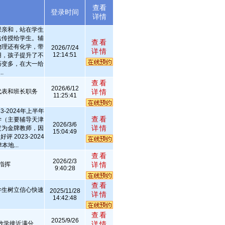
查看
述
登录时间
详情
课亲和，站在学生
法传授给学生。辅
查看
物理还有化学，带
2026/7/24
详情
12:14:51
用，孩子提升了不
巧变多，在大一给
.
查看
2026/6/12
代表和班长职务
详情
11:25:41
3-2024年上半年
查看
学（主要辅导天津
2026/3/6
详情
定为金牌教师，因
15:04:49
 2023-2024
地...
查看
2026/2/3
指挥
详情
9:40:28
查看
学生树立信心快速
2025/11/28
详情
14:42:48
查看
2025/9/26
考数学接近满分
详情