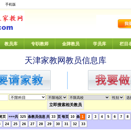
】
手机版
教员库
专职教师
金牌教员
学员库
栏目
天津家教网教员信息库
尾页
>>>共
325
条教员信息 共
33
页 每页
10
条
1
2
3
4
5
6
7
8
3
24
25
26
27
28
29
30
31
32
33