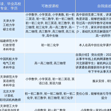
就读、毕业高校
可教授课程
自我描
专业、学历
小学数学, 小学英语, 小学奥数, 初一初
高中获得竞赛二等奖，讲
二英语, 初一初二数学, 初一初二物理,
角度讲题，能够把做题方
天津大学
初一初二化学, 初三英语, 初三数学, 初
导过高一的同学数学还有
工程力学
三物理, 初三化学, 高一高二数学, 高一
了一个月，家长评价很有
硕士在读
高二物理, 高三数学, 高三物理, 高三化
少，基础扎实而且解题技
学, 高中生物
高一的同学..
福建师范大学
行政管理
初一初二化学
本人在高中担任化学课
本科毕业
自我介绍】 突出优势：202
中国民航大学
从事半年线上机构网课教
电气工程
高一高二物理, 高三物理
河北新疆学生）被机构认
本科毕业
讲课通俗易懂获得许多学生好评
年下半年从事天津本
天津师范大学
小学数学, 小学英语, 初一初二英语, 英
英语师范
服从安排，听
语口语, 英语六级
本科毕业
北京大学
初一初二数学, 初一初二物理, 初一初二
责任心强，能够有效引导
计算机
化学, 初三数学, 初三物理, 初三化学
提分
职培训机构教师
天津理工大学
电子科学与技术
小学数学, 初一初二数学
小学数学一直95+中