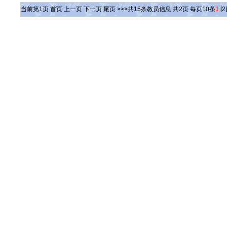
当前第
1
页
首页
上一页
下一页
尾页
>>>共
15
条教员信息 共
2
页 每页
10
条
1
[2]