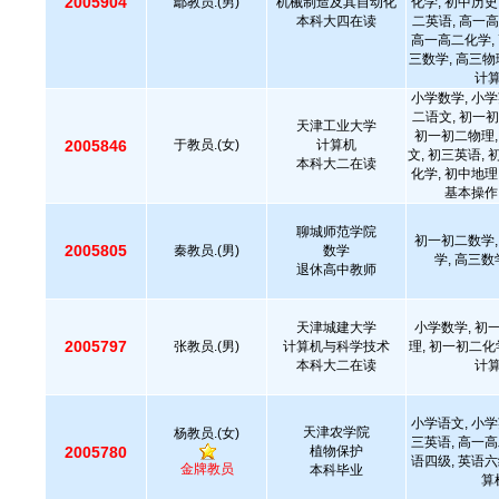
2005904
鄢教员.(男)
机械制造及其自动化
化学, 初中历史
本科大四在读
二英语, 高一高
高一高二化学, 
三数学, 高三物
计
小学数学, 小学
二语文, 初一初
天津工业大学
初一初二物理,
2005846
于教员.(女)
计算机
文, 初三英语, 
本科大二在读
化学, 初中地理
基本操作
聊城师范学院
初一初二数学,
2005805
秦教员.(男)
数学
学, 高三数
退休高中教师
天津城建大学
小学数学, 初
2005797
张教员.(男)
计算机与科学技术
理, 初一初二化
本科大二在读
计
小学语文, 小学
天津农学院
杨教员.(女)
三英语, 高一高
2005780
植物保护
语四级, 英语六
金牌教员
本科毕业
算