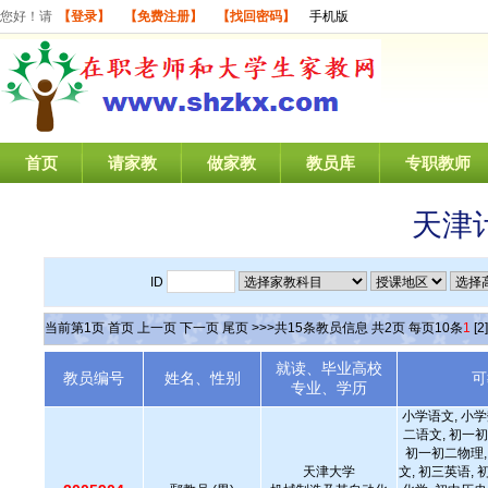
您好！请
【登录】
【免费注册】
【找回密码】
手机版
首页
请家教
做家教
教员库
专职教师
天津
ID
当前第
1
页
首页
上一页
下一页
尾页
>>>共
15
条教员信息 共
2
页 每页
10
条
1
[2]
就读、毕业高校
教员编号
姓名、性别
可
专业、学历
小学语文, 小学
二语文, 初一初
初一初二物理,
天津大学
文, 初三英语, 