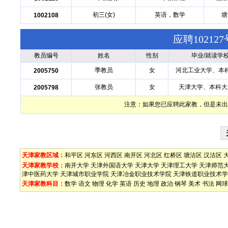
初三(女)
英语，数学
塘
1002108
应聘1021
教员编号
姓名
性别
毕业/就读学
季教员
女
河北工业大学、本
2005750
张教员
女
天津大学、本科大
2005798
注意：如果您已应聘此家教，但是未出
天津家教区域：
和平区
河东区
河西区
南开区
河北区
红桥区
塘沽区
汉沽区
天津家教学校：
南开大学
天津外国语大学
天津大学
天津理工大学
天津师范
津中医药大学
天津城市职业学院
天津冶金职业技术学院
天津铁道职业技术学
天津家教科目：
数学
语文
物理
化学
英语
历史
地理
政治
钢琴
美术
书法
网球