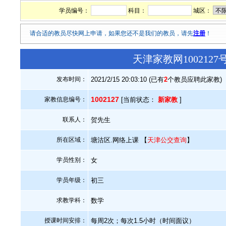
学员编号：
科目：
城区：
请合适的教员尽快网上申请，如果您还不是我们的教员，请先
注册
！
天津家教网100212
发布时间：
2021/2/15 20:03:10 (已有
2
个教员应聘此家教)
1002127
家教信息编号：
[当前状态：
新家教
]
联系人：
贺先生
所在区域：
塘沽区.网络上课 【
天津公交查询
】
学员性别：
女
学员年级：
初三
求教学科：
数学
授课时间安排：
每周2次；每次1.5小时（时间面议）