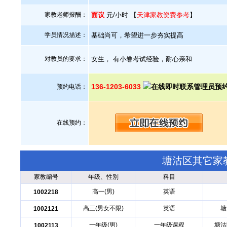
家教老师报酬：
面议
元/小时 【
天津家教资费参考
】
学员情况描述：
基础尚可，希望进一步夯实提高
对教员的要求：
女生， 有小卷考试经验，耐心亲和
136-1203-6033
预约电话：
在线预约：
塘沽区其它家
家教编号
年级、性别
科目
高一(男)
英语
1002218
高三(男女不限)
英语
塘
1002121
一年级(男)
一年级课程
塘沽
1002113