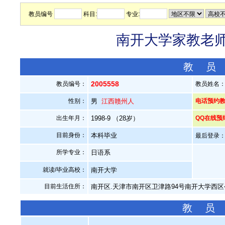
教员编号
科目:
专业:
南开大学家教老师—
教 员
2005558
教员编号：
教员姓名
性别：
男
江西赣州人
电话预约教员：
出生年月：
1998-9 （28岁）
QQ在线预
目前身份：
本科毕业
最后登录：20
所学专业：
日语系
就读/毕业高校：
南开大学
目前生活住所：
南开区.天津市南开区卫津路94号南开大学西区
教 员