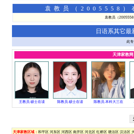
袁教员（200555
袁教员（20055
日语系其它最
此专
天津家教
王教员.硕士在读
陈教员.硕士在读
陈教员.本科大三在
天津家教区域：
和平区
河东区
河西区
南开区
河北区
红桥区
塘沽区
汉沽区