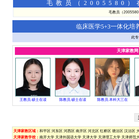
毛教员（200558
毛教员（20055
临床医学5+3一体化培
此专
天津家教
王教员.硕士在读
陈教员.硕士在读
陈教员.本科大三在
天津家教区域：
和平区
河东区
河西区
南开区
河北区
红桥区
塘沽区
汉沽区
天津家教学校：
南开大学
天津外国语大学
天津大学
天津理工大学
天津师范