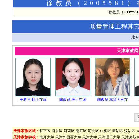
徐教员（200558
徐教员（20055
质量管理工程其
此专
天津家教
王教员.硕士在读
陈教员.硕士在读
陈教员.本科大三在
天津家教区域：
和平区
河东区
河西区
南开区
河北区
红桥区
塘沽区
汉沽区
天津家教学校：
南开大学
天津外国语大学
天津大学
天津理工大学
天津师范