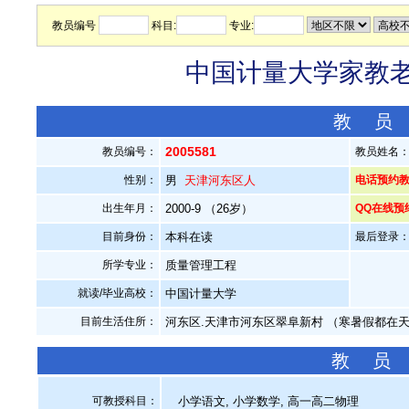
教员编号
科目:
专业:
中国计量大学家教老师
教 员
2005581
教员编号：
教员姓名
性别：
男
天津河东区人
电话预约教员：
出生年月：
2000-9 （26岁）
QQ在线预
目前身份：
本科在读
最后登录：20
所学专业：
质量管理工程
就读/毕业高校：
中国计量大学
目前生活住所：
河东区.天津市河东区翠阜新村 （寒暑假都在
教 员
可教授科目：
小学语文, 小学数学, 高一高二物理