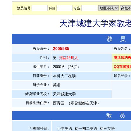
教员编号
科目:
专业:
天津城建大学家教老师
教 员
2005585
教员编号：
教员姓名
性别：
男
河南郑州人
电话预约教员：
出生年月：
2000-6 （26岁）
QQ在线预
目前身份：
本科大二在读
最后登录：20
所学专业：
英语
就读/毕业高校：
天津城建大学
目前生活住所：
西青区. （寒暑假都在天津）
教 员
可教授科目：
小学英语, 初一初二英语, 初三英语