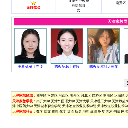
在职初中教师
南开区
英语教育
金牌教员
女
天津家教
王教员.硕士在读
陈教员.硕士在读
陈教员.本科大三在
天津家教区域：
和平区
河东区
河西区
南开区
河北区
红桥区
塘沽区
汉沽区
天津家教学校：
南开大学
天津外国语大学
天津大学
天津理工大学
天津师范
津中医药大学
天津城市职业学院
天津冶金职业技术学院
天津铁道职业技术学
天津家教科目：
数学
语文
物理
化学
英语
历史
地理
政治
钢琴
美术
书法
网球