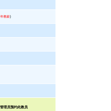
1年教龄
)