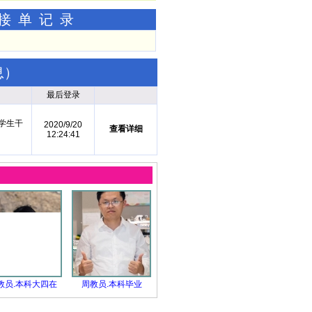
功接单记录
息
）
最后登录
学生干
2020/9/20
查看详细
12:24:41
教员.本科大四在
周教员.本科毕业