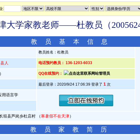
业:
津大学家教老师——杜教员（200562
教 员 基 本 信 息
教员姓名：杜教员
垣县人
电话预约教员： 136-1203-6033
岁）
QQ在线预约：
1
最后登录：2020/9/24 17:06:39 登录了
次
应用语言学
长垣县芦岗乡杜店村 （
寒暑假不在天津
）
教 员 家 教 简 历