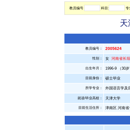
教员编号
科目:
专
天
2005624
教员编号：
性别：
女
河南省长
出生年月：
1996-9 （30
目前身份：
硕士毕业
所学专业：
外国语言学及
就读/毕业高校：
天津大学
目前生活住所：
津南区.河南省