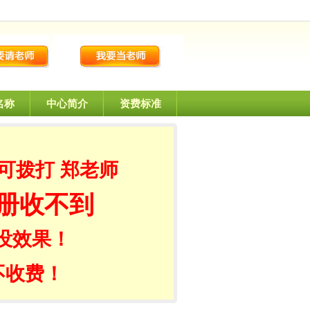
名称
中心简介
资费标准
可拨打 郑老师
册收不到
没效果！
不收费！