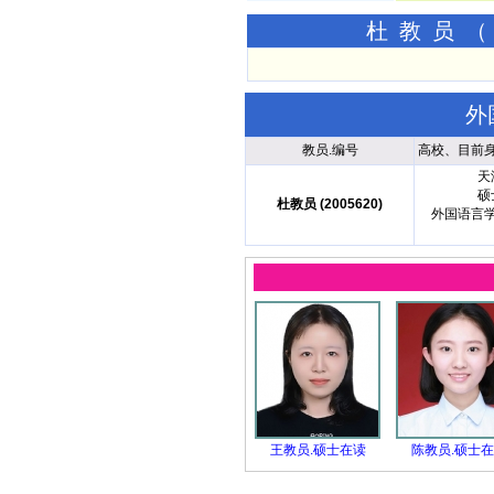
杜教员（
外
教员.编号
高校、目前
天
硕
杜教员 (2005620)
外国语言
王教员.硕士在读
陈教员.硕士