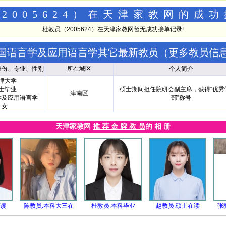
2005624）在天津家教网的成
杜教员（2005624）在天津家教网暂无成功接单记录!
国语言学及应用语言学其它最新教员（
更多教员信
身份、专业、性别
所在城区
个人简介
津大学
士毕业
硕士期间担任院研会副主席，获得“优秀
津南区
学及应用语言学
部”称号
女
天津家教网
推 荐 金 牌 教 员
的 相 册
在读
陈教员.本科大三在
杜教员.本科毕业
赵教员.硕士在读
张