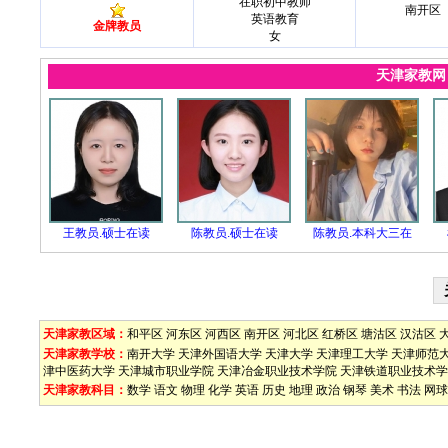
在职初中教师
南开区
英语教育
金牌教员
女
天津家教
王教员.硕士在读
陈教员.硕士在读
陈教员.本科大三在
天津家教区域：
和平区
河东区
河西区
南开区
河北区
红桥区
塘沽区
汉沽区
天津家教学校：
南开大学
天津外国语大学
天津大学
天津理工大学
天津师范
津中医药大学
天津城市职业学院
天津冶金职业技术学院
天津铁道职业技术学
天津家教科目：
数学
语文
物理
化学
英语
历史
地理
政治
钢琴
美术
书法
网球