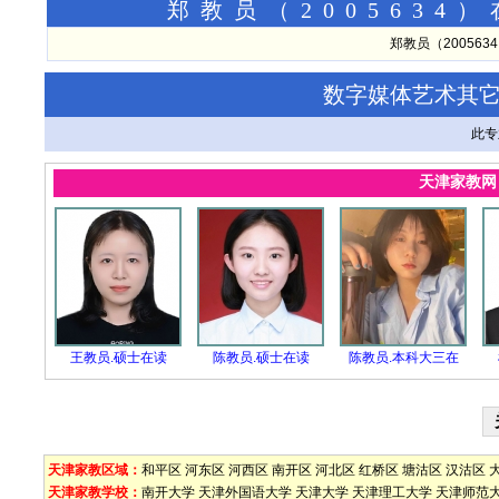
郑教员（200563
郑教员（20056
数字媒体艺术其
此专
天津家教
王教员.硕士在读
陈教员.硕士在读
陈教员.本科大三在
天津家教区域：
和平区
河东区
河西区
南开区
河北区
红桥区
塘沽区
汉沽区
天津家教学校：
南开大学
天津外国语大学
天津大学
天津理工大学
天津师范