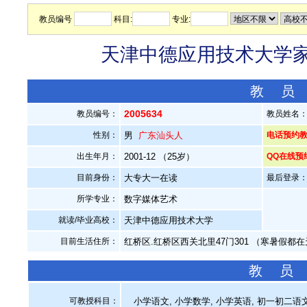
教员编号
科目:
专业:
天津中德应用技术大学家教
教 员
2005634
教员编号：
教员姓名
性别：
男
广东汕头人
电话预约教员：
出生年月：
2001-12 （25岁）
QQ在线预
目前身份：
大专大一在读
最后登录：20
所学专业：
数字媒体艺术
就读/毕业高校：
天津中德应用技术大学
目前生活住所：
红桥区.红桥区西关北里47门301 （寒暑假都
教 员
可教授科目：
小学语文, 小学数学, 小学英语, 初一初二语文