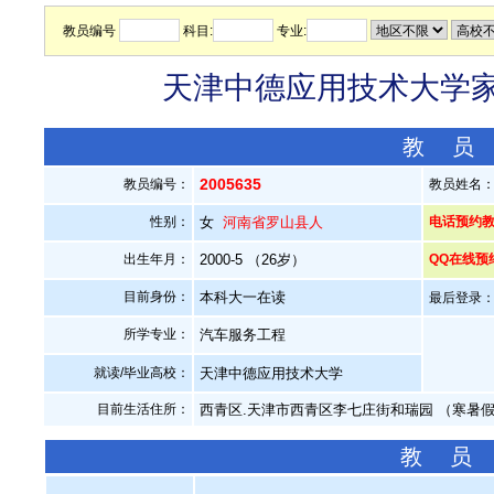
教员编号
科目:
专业:
天津中德应用技术大学家教
教 员
2005635
教员编号：
教员姓名
性别：
女
河南省罗山县人
电话预约教员：
出生年月：
2000-5 （26岁）
QQ在线预
目前身份：
本科大一在读
最后登录：20
所学专业：
汽车服务工程
就读/毕业高校：
天津中德应用技术大学
目前生活住所：
西青区.天津市西青区李七庄街和瑞园 （寒暑
教 员