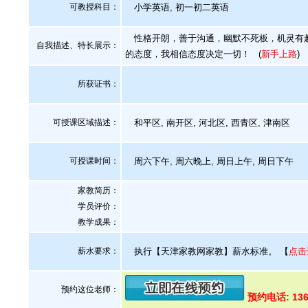
可教授科目：
小学英语, 初一初二英语
性格开朗，善于沟通，幽默不死板，机灵有趣
自我描述、特长展示
：
的态度，我相信态度决定一切！
(
新手上路
)
所获证书
：
可授课区域描述：
和平区, 南开区, 河北区, 西青区, 津南区
可授课时间：
周六下午, 周六晚上, 周日上午, 周日下午
家教简历：
学员评价：
教学成果：
薪水要求：
执行【天津家教网家教】薪水标准。
【
点击
预约这位老师：
预约电话: 136