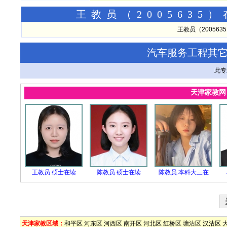
王教员（200563
王教员（20056
汽车服务工程其
此专
天津家教
王教员.硕士在读
陈教员.硕士在读
陈教员.本科大三在
天津家教区域：
和平区
河东区
河西区
南开区
河北区
红桥区
塘沽区
汉沽区