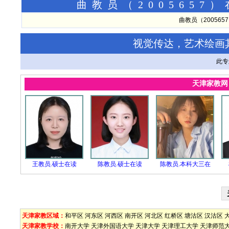
曲教员（200565
曲教员（20056
视觉传达，艺术绘画
此专
天津家教
王教员.硕士在读
陈教员.硕士在读
陈教员.本科大三在
天津家教区域：
和平区
河东区
河西区
南开区
河北区
红桥区
塘沽区
汉沽区
天津家教学校：
南开大学
天津外国语大学
天津大学
天津理工大学
天津师范