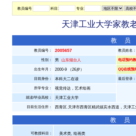
教员编号
科目:
专业:
天津工业大学家教老师
教 员
2005657
教员编号：
教员姓名
性别：
男
山东烟台人
电话预约教员：
出生年月：
2000-9 （26岁）
QQ在线预
目前身份：
本科大二在读
最后登录：20
所学专业：
视觉传达，艺术绘画
就读/毕业高校：
天津工业大学
目前生活住所：
西青区.天津市西青区精武镇宾水西道，天津工
教 员
可教授科目：
美术类, 绘画类