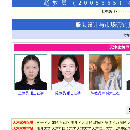
赵教员（200566
赵教员（20056
服装设计与市场营销
此专
天津家教
王教员.硕士在读
陈教员.硕士在读
陈教员.本科大三在
天津家教区域：
和平区
河东区
河西区
南开区
河北区
红桥区
塘沽区
汉沽区
天津家教学校：
南开大学
天津外国语大学
天津大学
天津理工大学
天津师范