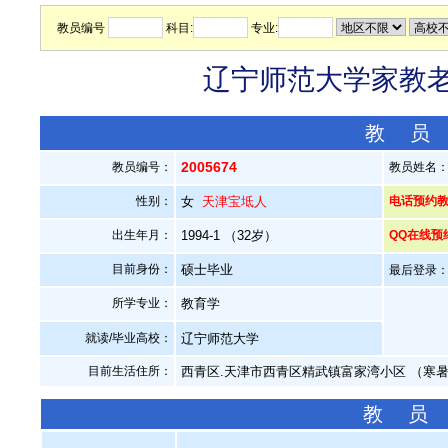
教员编号
科目:
专业:
辽宁师范大学家教老师
教 员
2005674
教员编号：
教员姓名
性别：
女
天津宝坻人
电话预约教员：
出生年月：
1994-1 （32岁）
QQ在线预
目前身份：
硕士毕业
最后登录：20
所学专业：
教育学
就读/毕业高校：
辽宁师范大学
目前生活住所：
西青区.天津市西青区精武镇富家湾小区 （寒
教 员