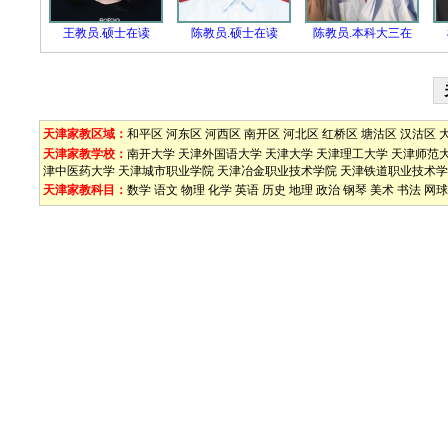
王教员.硕士在读
陈教员.硕士在读
陈教员.本科大三在
天津家教区域：
和平区
河东区
河西区
南开区
河北区
红桥区
塘沽区
汉沽区
天津家教学校：
南开大学
天津外国语大学
天津大学
天津理工大学
天津师范
津中医药大学
天津城市职业学院
天津冶金职业技术学院
天津铁道职业技术学
天津家教科目：
数学
语文
物理
化学
英语
历史
地理
政治
钢琴
美术
书法
网球