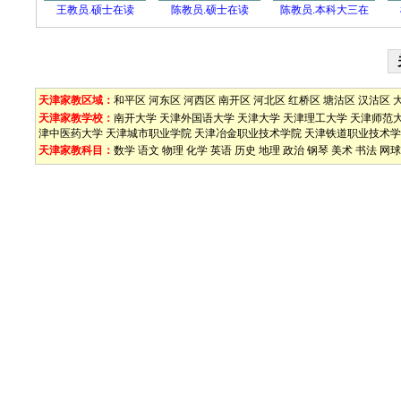
王教员.硕士在读
陈教员.硕士在读
陈教员.本科大三在
天津家教区域：
和平区
河东区
河西区
南开区
河北区
红桥区
塘沽区
汉沽区
天津家教学校：
南开大学
天津外国语大学
天津大学
天津理工大学
天津师范
津中医药大学
天津城市职业学院
天津冶金职业技术学院
天津铁道职业技术学
天津家教科目：
数学
语文
物理
化学
英语
历史
地理
政治
钢琴
美术
书法
网球