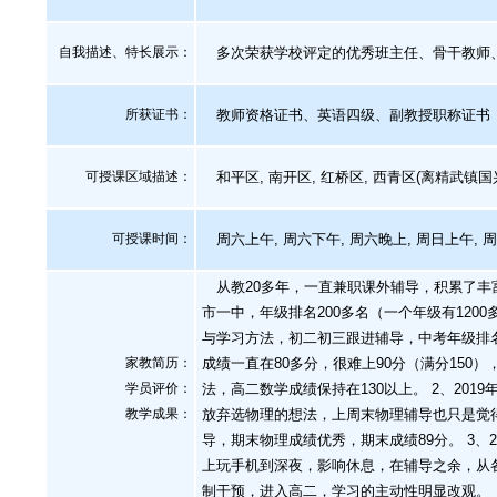
自我描述、特长展示
：
多次荣获学校评定的优秀班主任、骨干教师
所获证书
：
教师资格证书、英语四级、副教授职称证书
可授课区域描述：
和平区, 南开区, 红桥区, 西青区(离精武镇国
可授课时间：
周六上午, 周六下午, 周六晚上, 周日上午, 
从教20多年，一直兼职课外辅导，积累了丰富
市一中，年级排名200多名（一个年级有12
与学习方法，初二初三跟进辅导，中考年级排名
家教简历：
成绩一直在80多分，很难上90分（满分15
学员评价：
法，高二数学成绩保持在130以上。 2、20
教学成果：
放弃选物理的想法，上周末物理辅导也只是觉
导，期末物理成绩优秀，期末成绩89分。 3
上玩手机到深夜，影响休息，在辅导之余，从
制干预，进入高二，学习的主动性明显改观。