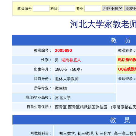
教员编号
科目:
专业:
河北大学家教老师—
教 员
2005690
教员编号：
教员姓名
性别：
男
湖南娄底人
电话预约教员：
出生年月：
1968-6 （58岁）
QQ在线预
目前身份：
退休大学教师
最后登录：20
所学专业：
微生物
就读/毕业高校：
河北大学
目前生活住所：
西青区.西青区精武镇国兴佳园 （寒暑假都在
教 员
可教授科目：
初三数学, 初三物理, 初三化学, 高一高二数学