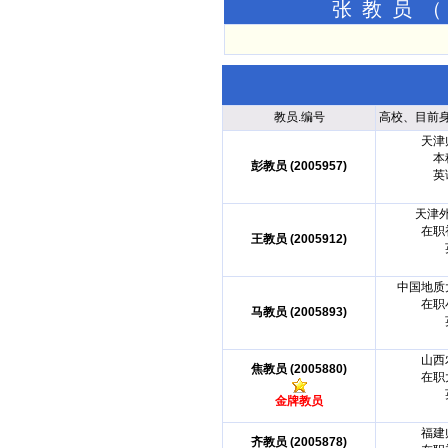
张教员（
教员.编号
高校、目前
天津
本
彭教员 (2005957)
英
天津
在职
王教员 (2005912)
中国地质
在职
马教员 (2005893)
山西
焦教员 (2005880)
在职
金牌教员
福建
齐教员 (2005878)