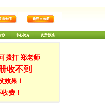
名称
中心简介
资费标准
可拨打 郑老师
册收不到
没效果！
不收费！