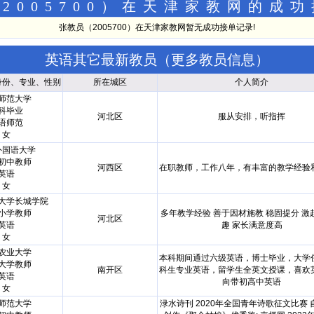
2005700）在天津家教网的成
张教员（2005700）在天津家教网暂无成功接单记录!
英语其它最新教员（
更多教员信息
）
身份、专业、性别
所在城区
个人简介
师范大学
科毕业
河北区
服从安排，听指挥
语师范
女
外国语大学
初中教师
河西区
在职教师，工作八年，有丰富的教学经验
英语
女
大学长城学院
小学教师
多年教学经验 善于因材施教 稳固提分 激
河北区
英语
趣 家长满意度高
女
农业大学
本科期间通过六级英语，博士毕业，大学
大学教师
南开区
科生专业英语，留学生全英文授课，喜欢
英语
向带初高中英语
女
师范大学
渌水诗刊 2020年全国青年诗歌征文比赛