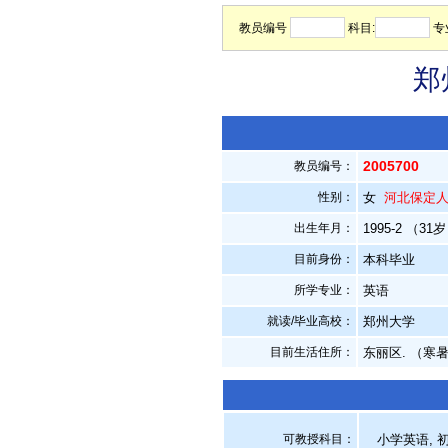
教员编号
科目:
专
郑
2005700
教员编号：
性别：
女
河北保定
出生年月：
1995-2 （31
目前身份：
本科毕业
所学专业：
英语
就读/毕业高校：
郑州大学
目前生活住所：
东丽区. （寒
可教授科目：
小学英语, 初