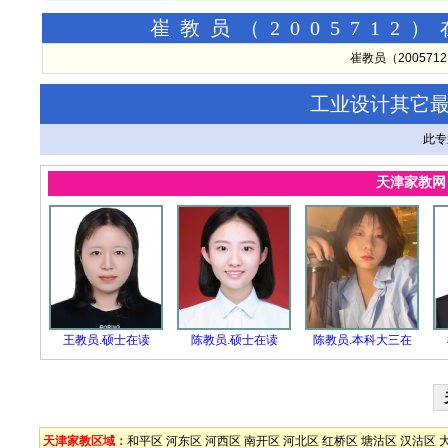
崔教员（200571
崔教员（20057
工业设计其它
此专
天津家教
王教员.硕士在读
陈教员.硕士在读
陈教员.本科大三在
天津家教区域：
和平区
河东区
河西区
南开区
河北区
红桥区
塘沽区
汉沽区