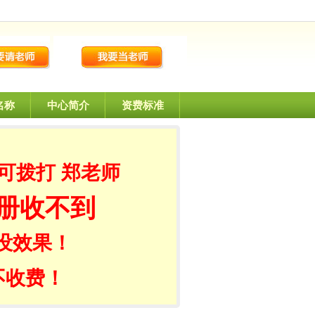
名称
中心简介
资费标准
可拨打 郑老师
册收不到
没效果！
不收费！