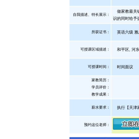
做家教最关键
自我描述、特长展示
：
识的同时给予
所获证书
：
英语六级 雅
可授课区域描述：
和平区, 河东区
可授课时间：
时间面议
家教简历：
学员评价：
教学成果：
薪水要求：
执行【天津
预约这位老师：