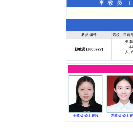
李教员（
教员.编号
高校、目前
天津
本
赵教员 (2005927)
人力
王教员.硕士在读
陈教员.硕士