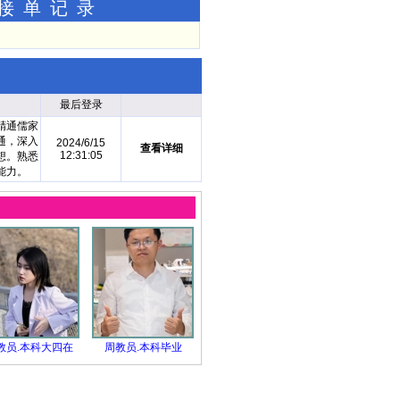
功接单记录
最后登录
精通儒家
通，深入
2024/6/15
查看详细
12:31:05
想。熟悉
能力。
教员.本科大四在
周教员.本科毕业