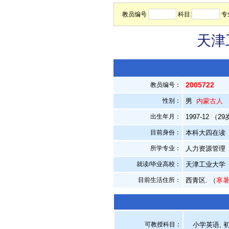
教员编号
科目:
专
天津
2005722
教员编号：
性别：
男
内蒙古人
出生年月：
1997-12 （2
目前身份：
本科大四在读
所学专业：
人力资源管理
就读/毕业高校：
天津工业大学
目前生活住所：
西青区. （
寒
可教授科目：
小学英语, 初