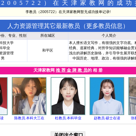
2005722）在天津家教网的成
李教员（2005722）在天津家教网暂无成功接单记录!
人力资源管理其它最新教员（
更多教员信息
）
身份、专业、性别
所在城区
个人简介
科技大学
本人擅长语文写作，有很强的文字功底。
科毕业
经典、道家经典，对所学知识能够融会贯
和平区
资源管理
浅出的讲解历史脉络，并引导学生展开联
男
中国历史、地理、政治，有很强的讲解
天津家教网
推 荐 金 牌 教 员
的 相 册
在读
陈教员.本科大三在
杜教员.本科毕业
赵教员.硕士在读
张