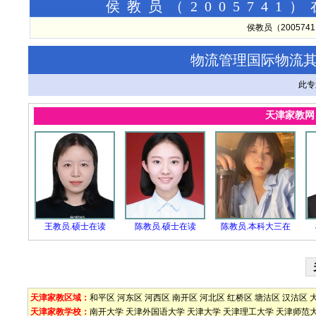
侯教员（200574
侯教员（20057
物流管理国际物流
此专
天津家教
王教员.硕士在读
陈教员.硕士在读
陈教员.本科大三在
天津家教区域：
和平区
河东区
河西区
南开区
河北区
红桥区
塘沽区
汉沽区
天津家教学校：
南开大学
天津外国语大学
天津大学
天津理工大学
天津师范