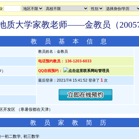
业:
地质大学家教老师——金教员（20057
教 员 基 本 信 息
教员姓名：金教员
人
电话预约教员： 136-1203-6033
7岁）
QQ在线预约：
1
最后登录：2021/7/4 15:41:52 登录了
次
区开发区 （寒暑假都在天津）
教 员 家 教 简 历
一初二数学, 初三数学