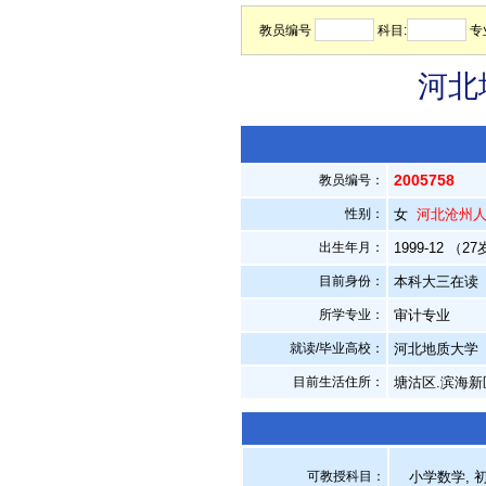
教员编号
科目:
专
河北
2005758
教员编号：
性别：
女
河北沧州
出生年月：
1999-12 （2
目前身份：
本科大三在读
所学专业：
审计专业
就读/毕业高校：
河北地质大学
目前生活住所：
塘沽区.滨海新
可教授科目：
小学数学, 初