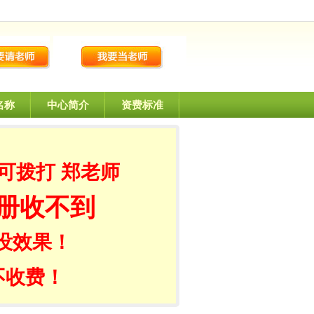
名称
中心简介
资费标准
可拨打 郑老师
册收不到
没效果！
不收费！