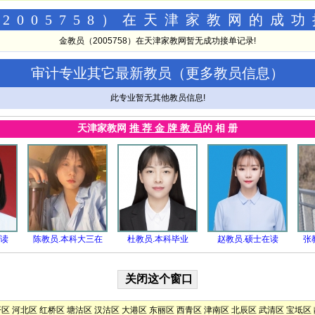
2005758）在天津家教网的成
金教员（2005758）在天津家教网暂无成功接单记录!
审计专业其它最新教员（
更多教员信息
）
此专业暂无其他教员信息!
天津家教网
推 荐 金 牌 教 员
的 相 册
在读
陈教员.本科大三在
杜教员.本科毕业
赵教员.硕士在读
张
开区
河北区
红桥区
塘沽区
汉沽区
大港区
东丽区
西青区
津南区
北辰区
武清区
宝坻区