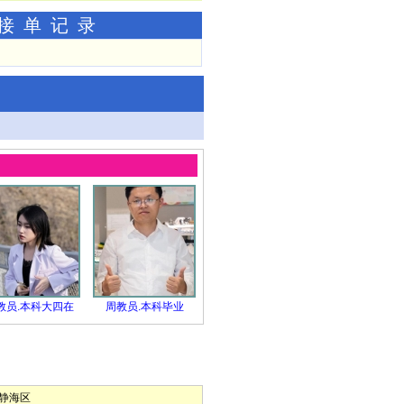
功接单记录
教员.本科大四在
周教员.本科毕业
静海区