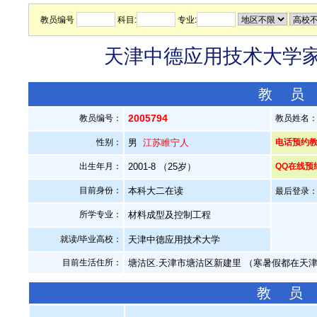
教员编号
科目:
专业:
天津中德应用技术大学家教
教 员
2005794
教员编号：
教员姓名
性别：
男
江苏睢宁人
电话预约教员：
出生年月：
2001-8 （25岁）
QQ在线预
目前身份：
本科大二在读
最后登录：20
所学专业：
材料成型及控制工程
就读/毕业高校：
天津中德应用技术大学
目前生活住所：
塘沽区.天津市塘沽区新建里 （寒暑假都在天
教 员