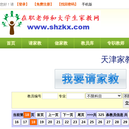
您好！请
【登录】
【免费注册】
【找回密码】
手机版
首页
请家教
做家教
教员库
专职教师
天津家
教员编号
专业:
当前第
18
页
首页
上一页
下一页
尾页
>>>共
325
条教员信息 共
16
17
18
19
20
21
22
23
24
25
26
27
28
29