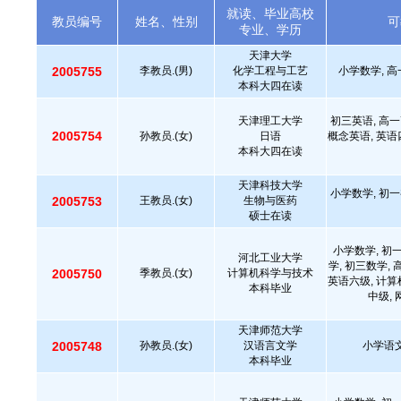
就读、毕业高校
教员编号
姓名、性别
可
专业、学历
天津大学
2005755
李教员.(男)
化学工程与工艺
小学数学, 高
本科大四在读
天津理工大学
初三英语, 高一
2005754
孙教员.(女)
日语
概念英语, 英语四
本科大四在读
天津科技大学
小学数学, 初一
2005753
王教员.(女)
生物与医药
硕士在读
小学数学, 初
河北工业大学
学, 初三数学,
2005750
季教员.(女)
计算机科学与技术
英语六级, 计算
本科毕业
中级,
天津师范大学
2005748
孙教员.(女)
汉语言文学
小学语文
本科毕业