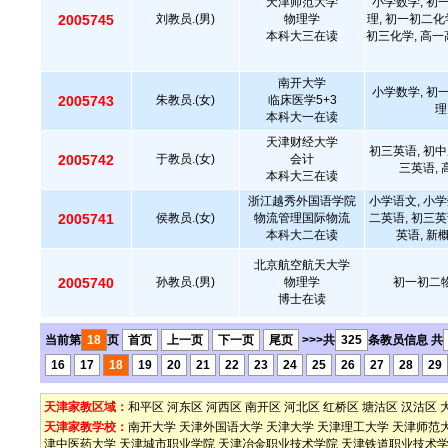
天津师范大学
小学数学, 初
2005745
刘教员.(男)
物理学
理, 初一初二化
本科大三在读
初三化学, 高一
南开大学
小学数学, 初
2005743
朱教员.(女)
临床医学5+3
理
本科大一在读
天津财经大学
初三英语, 初中
2005742
于教员.(女)
会计
三英语,
本科大三在读
浙江越秀外国语学院
小学语文, 小学
2005741
侯教员.(女)
物流管理国际物流
二英语, 初三英
本科大二在读
英语, 新
北京航空航天大学
2005740
孙教员.(男)
物理学
初一初二物
博士在读
当前第
18
页
首页
上一页
下一页
尾页
>>>共
325
条教员信息 共
16
17
18
19
20
21
22
23
24
25
26
27
28
29
天津家教区域：
和平区
河东区
河西区
南开区
河北区
红桥区
塘沽区
汉沽区
天津家教学校：
南开大学
天津外国语大学
天津大学
天津理工大学
天津师范
津中医药大学
天津城市职业学院
天津冶金职业技术学院
天津铁道职业技术