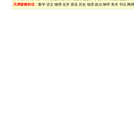
天津家教科目：
数学
语文
物理
化学
英语
历史
地理
政治
钢琴
美术
书法
网