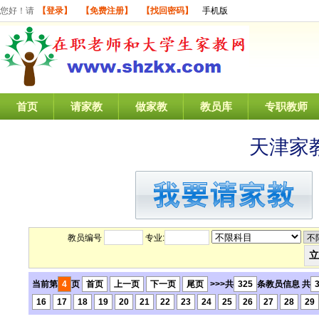
您好！请
【登录】
【免费注册】
【找回密码】
手机版
首页
请家教
做家教
教员库
专职教师
天津家
教员编号
专业:
当前第
4
页
首页
上一页
下一页
尾页
>>>共
325
条教员信息 共
16
17
18
19
20
21
22
23
24
25
26
27
28
29