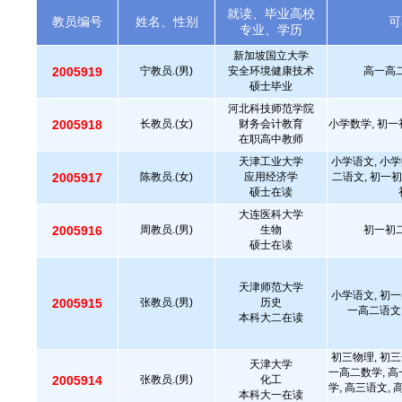
就读、毕业高校
教员编号
姓名、性别
可
专业、学历
新加坡国立大学
2005919
宁教员.(男)
安全环境健康技术
高一高二
硕士毕业
河北科技师范学院
2005918
长教员.(女)
财务会计教育
小学数学, 初一
在职高中教师
天津工业大学
小学语文, 小学
2005917
陈教员.(女)
应用经济学
二语文, 初一初
硕士在读
大连医科大学
2005916
周教员.(男)
生物
初一初二
硕士在读
天津师范大学
小学语文, 初一
2005915
张教员.(男)
历史
一高二语文
本科大二在读
初三物理, 初三
天津大学
一高二数学, 高
2005914
张教员.(男)
化工
学, 高三语文, 
本科大一在读