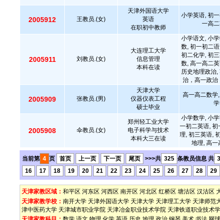
天津外国语大学
小学英语, 初一
2005912
王教员.(女)
英语
一高二
在职初中教师
小学语文, 小学
数, 初一初二语
大连理工大学
初二化学, 初三
2005911
刘教员.(女)
信息管理
数, 高一高二英
本科在读
历史地理政治,
治，高一政治
天津大学
高一高二数学,
2005909
张教员.(男)
仪器仪表工程
学
硕士毕业
小学数学, 小学
郑州轻工业大学
一初二英语, 初
2005908
伞教员.(女)
电子科学与技术
理, 初三英语, 
本科大三在读
地理, 高一
当前第
4
页
首页
上一页
下一页
尾页
>>>共
325
条教员信息 共
16
17
18
19
20
21
22
23
24
25
26
27
28
29
天津家教区域：
和平区
河东区
河西区
南开区
河北区
红桥区
塘沽区
汉沽区
天津家教学校：
南开大学
天津外国语大学
天津大学
天津理工大学
天津师范
津中医药大学
天津城市职业学院
天津冶金职业技术学院
天津铁道职业技术
天津家教科目：
数学
语文
物理
化学
英语
历史
地理
政治
钢琴
美术
书法
网