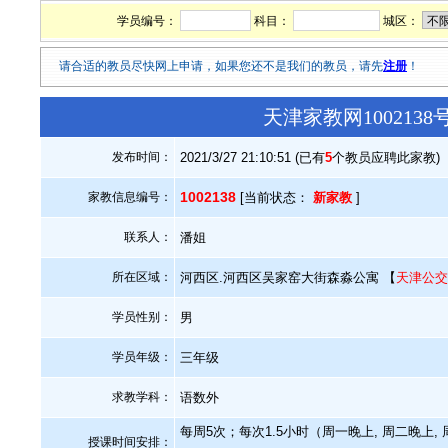
学员编号：
科目：
城区：
请合适的教员尽快网上申请，如果您还不是我们的教员，请先
注册
！
天津家教网100213
发布时间：
2021/3/27 21:10:51 (已有
5
个教员应聘此家教)
1002138
家教信息编号：
[当前状态：
新家教
]
联系人：
潘姐
所在区域：
河西区.河西区吴家窑大街森淼公寓 【
天津公交
学员性别：
男
学员年级：
三年级
求教学科：
语数外
每周5次；每次1.5小时（周一晚上, 周二晚上,
授课时间安排：