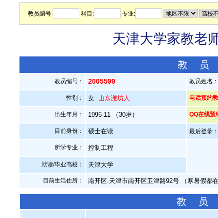
教员编号
科目:
专业:
天津大学家教老师—
教 员
2005599
教员编号：
教员姓名
性别：
女
山东潍坊人
电话预约教员：
出生年月：
1996-11 （30岁）
QQ在线预
目前身份：
硕士在读
最后登录：20
所学专业：
控制工程
就读/毕业高校：
天津大学
目前生活住所：
南开区.天津市南开区卫津路92号 （寒暑假都
教 员