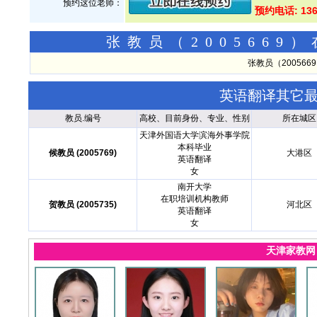
预约这位老师：
预约电话: 136
张教员（200566
张教员（20056
英语翻译其它
教员.编号
高校、目前身份、专业、性别
所在城区
天津外国语大学滨海外事学院
本科毕业
候教员 (2005769)
大港区
英语翻译
女
南开大学
在职培训机构教师
贺教员 (2005735)
河北区
英语翻译
女
天津家教