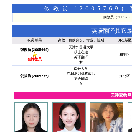
候教员（200576
候教员（20057
英语翻译其它
教员.编号
高校、目前身份、专业、性别
所在城区
天津外国语大学
张教员 (2005669)
硕士在读
和平区
英语翻译
金牌教员
女
南开大学
在职培训机构教师
贺教员 (2005735)
河北区
英语翻译
女
天津家教