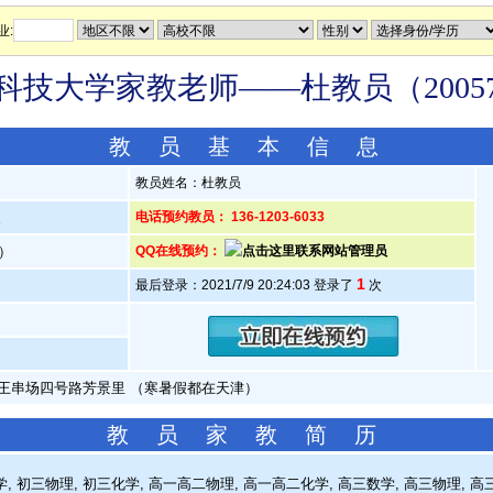
业:
科技大学家教老师——杜教员（20057
教 员 基 本 信 息
教员姓名：杜教员
人
电话预约教员： 136-1203-6033
岁）
QQ在线预约：
1
最后登录：2021/7/9 20:24:03 登录了
次
区王串场四号路芳景里 （寒暑假都在天津）
教 员 家 教 简 历
 初三物理, 初三化学, 高一高二物理, 高一高二化学, 高三数学, 高三物理, 高