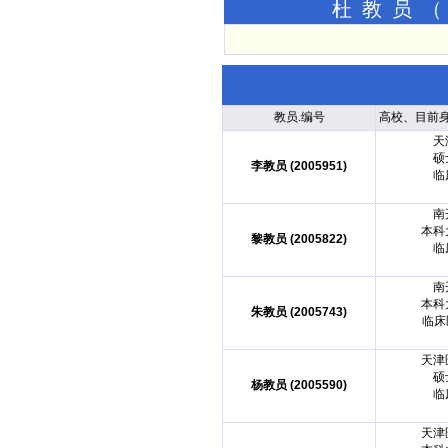
杜教员（
教员.编号
高校、目前
天
硕
李教员 (2005951)
临
南
本科
黎教员 (2005822)
临
南
本科
朱教员 (2005743)
临床
天津
硕
杨教员 (2005590)
临
天津