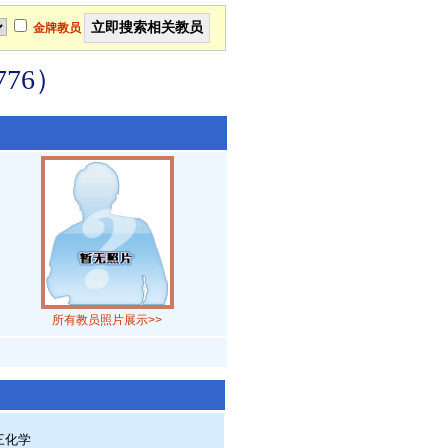
金牌教员
76）
所有教员照片展示>>
三化学