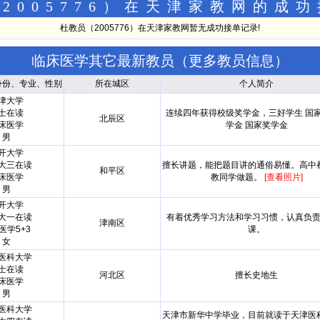
2005776）在天津家教网的成
杜教员（2005776）在天津家教网暂无成功接单记录!
临床医学其它最新教员（
更多教员信息
）
身份、专业、性别
所在城区
个人简介
津大学
士在读
连续四年获得校级奖学金，三好学生 国
北辰区
床医学
学金 国家奖学金
男
开大学
大三在读
擅长讲题，能把题目讲的通俗易懂。高中
和平区
床医学
教同学做题。
[查看照片]
男
开大学
大一在读
有着优秀学习方法和学习习惯，认真负
津南区
医学5+3
课。
女
医科大学
士在读
河北区
擅长史地生
床医学
男
医科大学
天津市新华中学毕业，目前就读于天津医