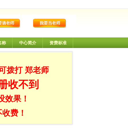
名称
中心简介
资费标准
可拨打 郑老师
册收不到
没效果！
不收费！