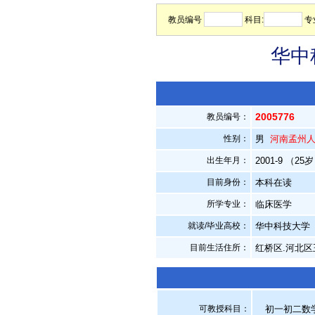
教员编号
科目:
专
华中
2005776
教员编号：
性别：
男
河南孟州
出生年月：
2001-9 （25
目前身份：
本科在读
所学专业：
临床医学
就读/毕业高校：
华中科技大学
目前生活住所：
红桥区.河北
可教授科目：
初一初二数学,